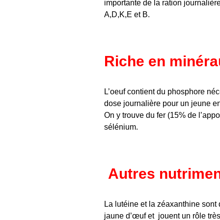
importante de la ration journaliè
A,D,K,E et B.
Riche en minéra
L’oeuf contient du phosphore néce
dose journalière pour un jeune e
On y trouve du fer (15% de l’appor
sélénium.
Autres nutrime
La lutéine et la zéaxanthine sont 
jaune d’œuf et jouent un rôle très