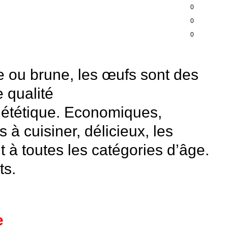
0
0
0
e ou brune, les œufs sont des
 qualité
 diététique. Economiques,
à cuisiner, délicieux, les
 à toutes les catégories d’âge.
ts.
e