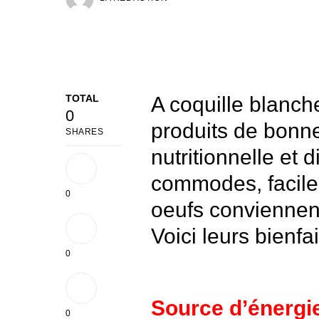
TOTAL
A coquille blanch
0
produits de bonne
SHARES
nutritionnelle et
commodes, faciles 
0
oeufs conviennent
Voici leurs bienfai
0
Source d’énergi
0