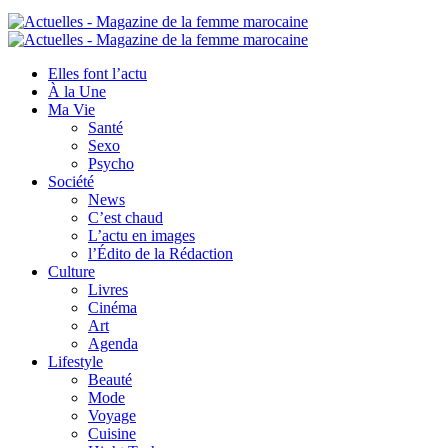
Elles font l’actu
À la Une
Ma Vie
Santé
Sexo
Psycho
Société
News
C’est chaud
L’actu en images
l’Édito de la Rédaction
Culture
Livres
Cinéma
Art
Agenda
Lifestyle
Beauté
Mode
Voyage
Cuisine