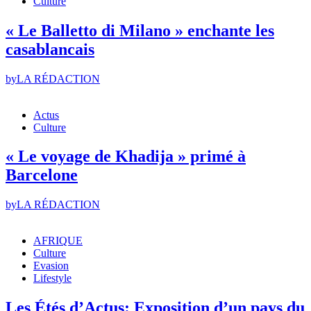
Culture
« Le Balletto di Milano » enchante les
casablancais
by
LA RÉDACTION
Actus
Culture
« Le voyage de Khadija » primé à
Barcelone
by
LA RÉDACTION
AFRIQUE
Culture
Evasion
Lifestyle
Les Étés d’Actus: Exposition d’un pays du