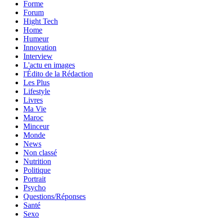
Forme
Forum
Hight Tech
Home
Humeur
Innovation
Interview
L'actu en images
l'Édito de la Rédaction
Les Plus
Lifestyle
Livres
Ma Vie
Maroc
Minceur
Monde
News
Non classé
Nutrition
Politique
Portrait
Psycho
Questions/Réponses
Santé
Sexo