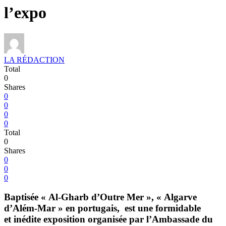
l’expo
LA RÉDACTION
Total
0
Shares
0
0
0
0
Total
0
Shares
0
0
0
Baptisée « Al-Gharb d’Outre Mer », « Algarve
d’Além-Mar » en portugais, est une formidable
et inédite exposition organisée par l’Ambassade du