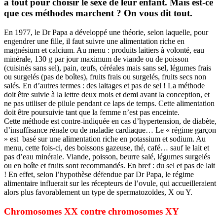
à tout pour choisir le sexe de leur enfant. Mais est-ce
que ces méthodes marchent ? On vous dit tout.
En 1977, le Dr Papa a développé une théorie, selon laquelle, pour
engendrer une fille, il faut suivre une alimentation riche en
magnésium et calcium. Au menu : produits laitiers à volonté, eau
minérale, 130 g par jour maximum de viande ou de poisson
(cuisinés sans sel), pain, œufs, céréales mais sans sel, légumes frais
ou surgelés (pas de boîtes), fruits frais ou surgelés, fruits secs non
salés. En d’autres termes : des laitages et pas de sel ! La méthode
doit être suivie à la lettre deux mois et demi avant la conception, et
ne pas utiliser de pilule pendant ce laps de temps. Cette alimentation
doit être poursuivie tant que la femme n’est pas enceinte.
Cette méthode est contre-indiquée en cas d’hypertension, de diabète,
d’insuffisance rénale ou de maladie cardiaque… Le « régime garçon
» est basé sur une alimentation riche en potassium et sodium. Au
menu, cette fois-ci, des boissons gazeuse, thé, café… sauf le lait et
pas d’eau minérale. Viande, poisson, beurre salé, légumes surgelés
ou en boîte et fruits sont recommandés. En bref : du sel et pas de lait
! En effet, selon l’hypothèse défendue par Dr Papa, le régime
alimentaire influerait sur les récepteurs de l’ovule, qui accueilleraient
alors plus favorablement un type de spermatozoïdes, X ou Y.
Chromosomes XX contre chromosomes XY