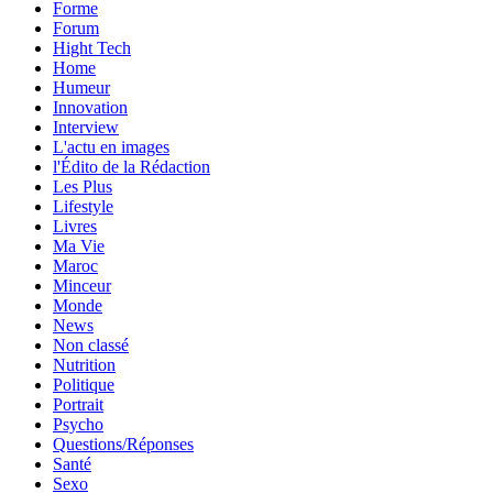
Forme
Forum
Hight Tech
Home
Humeur
Innovation
Interview
L'actu en images
l'Édito de la Rédaction
Les Plus
Lifestyle
Livres
Ma Vie
Maroc
Minceur
Monde
News
Non classé
Nutrition
Politique
Portrait
Psycho
Questions/Réponses
Santé
Sexo