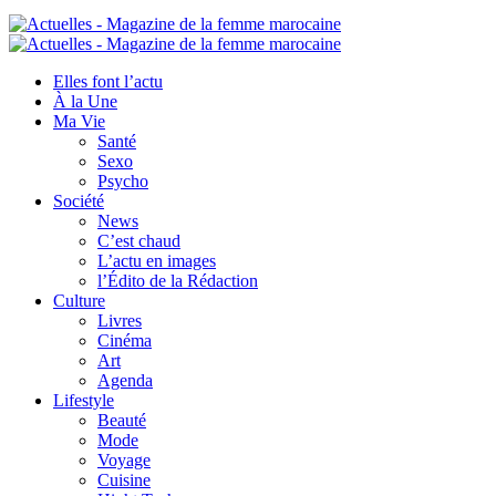
Elles font l’actu
À la Une
Ma Vie
Santé
Sexo
Psycho
Société
News
C’est chaud
L’actu en images
l’Édito de la Rédaction
Culture
Livres
Cinéma
Art
Agenda
Lifestyle
Beauté
Mode
Voyage
Cuisine