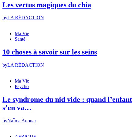
Les vertus magiques du chia
by
LA RÉDACTION
Ma Vie
Santé
10 choses à savoir sur les seins
by
LA RÉDACTION
Ma Vie
Psycho
Le syndrome du nid vide : quand l’enfant
s’en va…
by
NaÏma Anouar
AFRIQUE