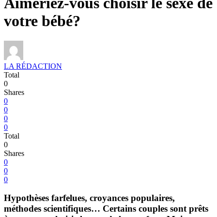
Aimeriez-vous choisir le sexe de
votre bébé?
LA RÉDACTION
Total
0
Shares
0
0
0
0
Total
0
Shares
0
0
0
Hypothèses farfelues, croyances populaires,
méthodes scientifiques… Certains couples sont prêts