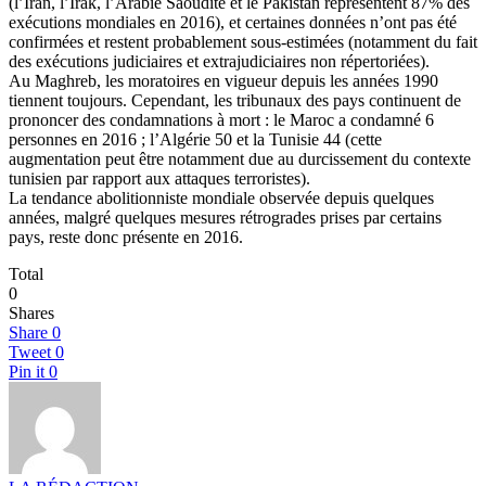
(l’Iran, l’Irak, l’Arabie Saoudite et le Pakistan représentent 87% des
exécutions mondiales en 2016), et certaines données n’ont pas été
confirmées et restent probablement sous-estimées (notamment du fait
des exécutions judiciaires et extrajudiciaires non répertoriées).
Au Maghreb, les moratoires en vigueur depuis les années 1990
tiennent toujours. Cependant, les tribunaux des pays continuent de
prononcer des condamnations à mort : le Maroc a condamné 6
personnes en 2016 ; l’Algérie 50 et la Tunisie 44 (cette
augmentation peut être notamment due au durcissement du contexte
tunisien par rapport aux attaques terroristes).
La tendance abolitionniste mondiale observée depuis quelques
années, malgré quelques mesures rétrogrades prises par certains
pays, reste donc présente en 2016.
Total
0
Shares
Share
0
Tweet
0
Pin it
0