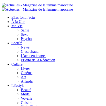
Elles font l’actu
À la Une
Ma Vie
Santé
Sexo
Psycho
Société
News
C’est chaud
L’actu en images
l’Édito de la Rédaction
Culture
Livres
Cinéma
Art
Agenda
Lifestyle
Beauté
Mode
Voyage
Cuisine