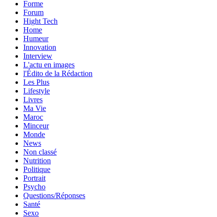
Forme
Forum
Hight Tech
Home
Humeur
Innovation
Interview
L'actu en images
l'Édito de la Rédaction
Les Plus
Lifestyle
Livres
Ma Vie
Maroc
Minceur
Monde
News
Non classé
Nutrition
Politique
Portrait
Psycho
Questions/Réponses
Santé
Sexo