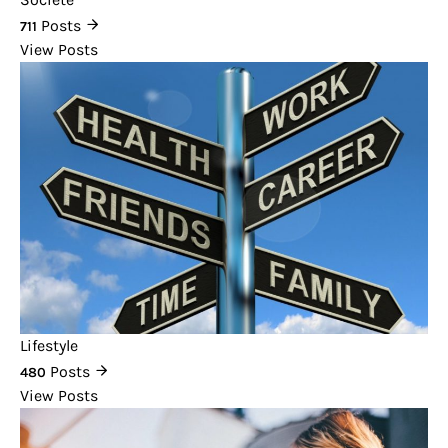
Posts
711
View Posts
Lifestyle
Posts
480
View Posts