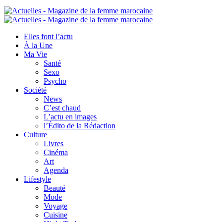
Elles font l’actu
À la Une
Ma Vie
Santé
Sexo
Psycho
Société
News
C’est chaud
L’actu en images
l’Édito de la Rédaction
Culture
Livres
Cinéma
Art
Agenda
Lifestyle
Beauté
Mode
Voyage
Cuisine