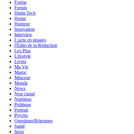
Forme
Forum
Hight Tech
Home
Humeur
Innovation
Interview
L'actu en images
l'Édito de la Rédaction
Les Plus
Lifestyle
Livres
Ma Vie
Maroc
Minceur
Monde
News
Non classé
Nutrition
Politique
Portrait
Psycho
Questions/Réponses
Santé
Sexo