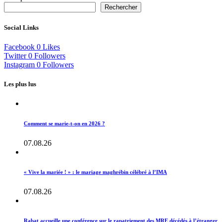
Rechercher
Social Links
Facebook
0
Likes
Twitter
0
Followers
Instagram
0
Followers
Les plus lus
Comment se marie-t-on en 2026 ?
07.08.26
« Vive la mariée ! » : le mariage maghrébin célébré à l’IMA
07.08.26
Rabat accueille une conférence sur le rapatriement des MRE décédés à l’étranger