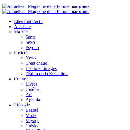
Elles font l’actu
À la Une
Ma Vie
Santé
Sexo
Psycho
Société
News
C’est chaud
L’actu en images
l’Édito de la Rédaction
Culture
Livres
Cinéma
Art
Agenda
Lifestyle
Beauté
Mode
Voyage
Cuisine