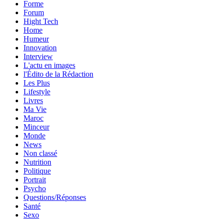
Forme
Forum
Hight Tech
Home
Humeur
Innovation
Interview
L'actu en images
l'Édito de la Rédaction
Les Plus
Lifestyle
Livres
Ma Vie
Maroc
Minceur
Monde
News
Non classé
Nutrition
Politique
Portrait
Psycho
Questions/Réponses
Santé
Sexo