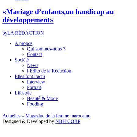
«Mariage d’enfants,un handicap au
développement»
by
LA RÉDACTION
A propos
Qui sommes-nous ?
Contact
Société
News
l’Édito de la Rédaction
Elles font l’actu
Interview
Portrait
Lifestyle
Beauté & Mode
Fooding
Actuelles – Magazine de la femme marocaine
Designed & Developed by
NBH CORP