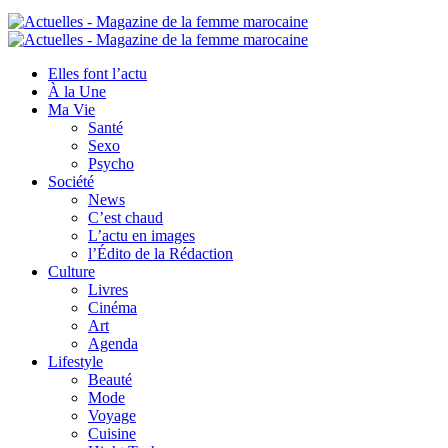
Elles font l’actu
À la Une
Ma Vie
Santé
Sexo
Psycho
Société
News
C’est chaud
L’actu en images
l’Édito de la Rédaction
Culture
Livres
Cinéma
Art
Agenda
Lifestyle
Beauté
Mode
Voyage
Cuisine