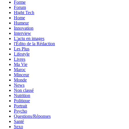
Forme
Forum
Hight Tech
Home
Humeur
Innovation
Interview
L'actu en images
l'Édito de la Rédaction
Les Plus
Lifestyle
Livres
Ma Vie
Maroc
Minceur
Monde
News
Non classé
Nutrition
Politique
Portrait
Psycho
Questions/Réponses
Santé
Sexo