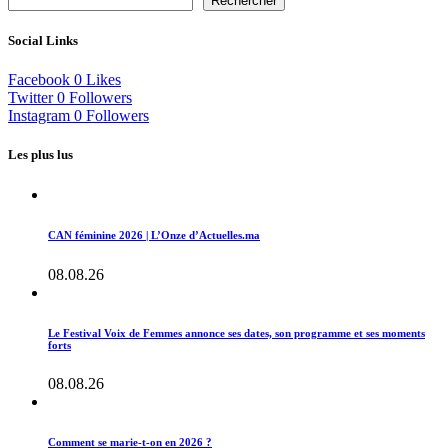
Rechercher
Social Links
Facebook
0
Likes
Twitter
0
Followers
Instagram
0
Followers
Les plus lus
CAN féminine 2026 | L’Onze d’Actuelles.ma
08.08.26
Le Festival Voix de Femmes annonce ses dates, son programme et ses moments
forts
08.08.26
Comment se marie-t-on en 2026 ?