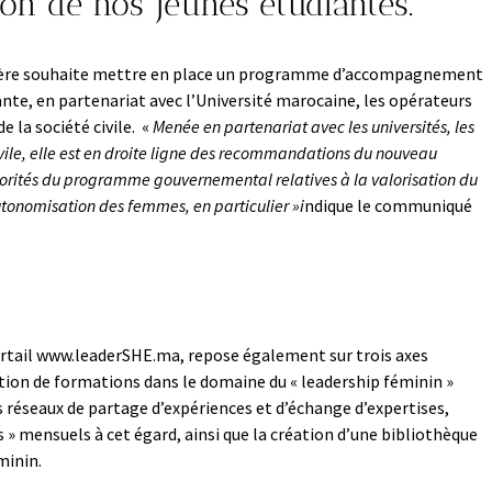
on de nos jeunes étudiantes.
nistère souhaite mettre en place un programme d’accompagnement
ante, en partenariat avec l’Université marocaine, les opérateurs
e la société civile. «
Menée en partenariat avec les universités, les
vile, elle est en droite ligne des recommandations du nouveau
orités du programme gouvernemental relatives à la valorisation du
utonomisation des femmes, en particulier »i
ndique le communiqué
 portail www.leaderSHE.ma, repose également sur trois axes
ion de formations dans le domaine du « leadership féminin »
s réseaux de partage d’expériences et d’échange d’expertises,
 » mensuels à cet égard, ainsi que la création d’une bibliothèque
minin.