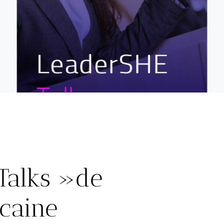
Talks »de
ocaine