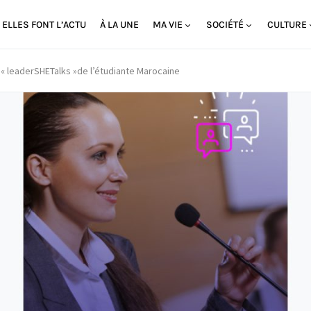
ELLES FONT L’ACTU
À LA UNE
MA VIE
SOCIÉTÉ
CULTURE
« leaderSHETalks »de l’étudiante Marocaine