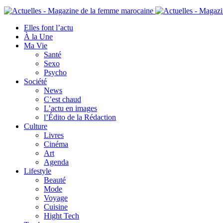
Elles font l’actu
À la Une
Ma Vie
Santé
Sexo
Psycho
Société
News
C’est chaud
L’actu en images
l’Édito de la Rédaction
Culture
Livres
Cinéma
Art
Agenda
Lifestyle
Beauté
Mode
Voyage
Cuisine
Hight Tech