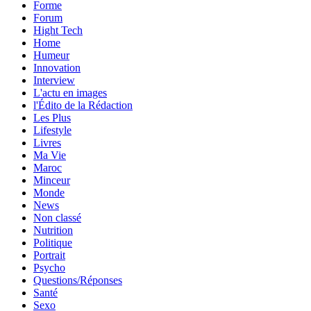
Forme
Forum
Hight Tech
Home
Humeur
Innovation
Interview
L'actu en images
l'Édito de la Rédaction
Les Plus
Lifestyle
Livres
Ma Vie
Maroc
Minceur
Monde
News
Non classé
Nutrition
Politique
Portrait
Psycho
Questions/Réponses
Santé
Sexo