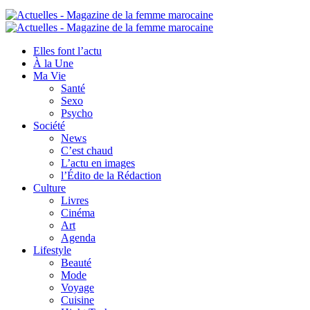
Elles font l’actu
À la Une
Ma Vie
Santé
Sexo
Psycho
Société
News
C’est chaud
L’actu en images
l’Édito de la Rédaction
Culture
Livres
Cinéma
Art
Agenda
Lifestyle
Beauté
Mode
Voyage
Cuisine