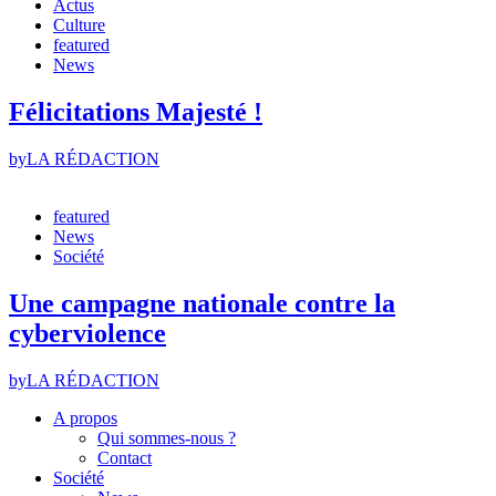
Actus
Culture
featured
News
Félicitations Majesté !
by
LA RÉDACTION
featured
News
Société
Une campagne nationale contre la
cyberviolence
by
LA RÉDACTION
A propos
Qui sommes-nous ?
Contact
Société