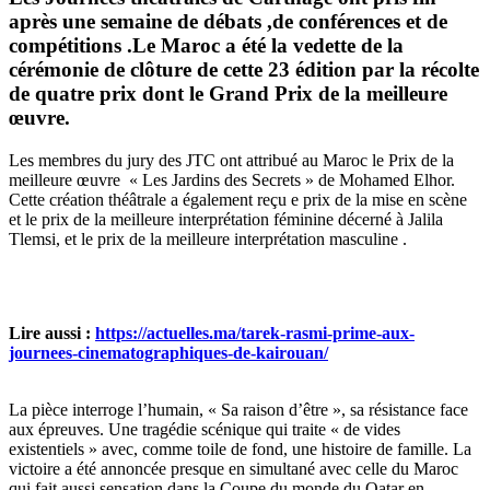
après une semaine de débats ,de conférences et de
compétitions .Le Maroc a été la vedette de la
cérémonie de clôture de cette 23 édition par la récolte
de quatre prix dont le Grand Prix de la meilleure
œuvre.
Les membres du jury des JTC ont attribué au Maroc le Prix de la
meilleure œuvre « Les Jardins des Secrets » de Mohamed Elhor.
Cette création théâtrale a également reçu e prix de la mise en scène
et le prix de la meilleure interprétation féminine décerné à Jalila
Tlemsi, et le prix de la meilleure interprétation masculine .
Lire aussi :
https://actuelles.ma/tarek-rasmi-prime-aux-
journees-cinematographiques-de-kairouan/
La pièce interroge l’humain, « Sa raison d’être », sa résistance face
aux épreuves. Une tragédie scénique qui traite « de vides
existentiels » avec, comme toile de fond, une histoire de famille. La
victoire a été annoncée presque en simultané avec celle du Maroc
qui fait aussi sensation dans la Coupe du monde du Qatar en