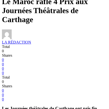
Le Maroc rafle 4 Prix aux
Journées Théâtrales de
Carthage
LA RÉDACTION
Total
0
Shares
0
0
0
0
Total
0
Shares
0
0
0
Les Journées théâtrales de Carthage ont pris fin