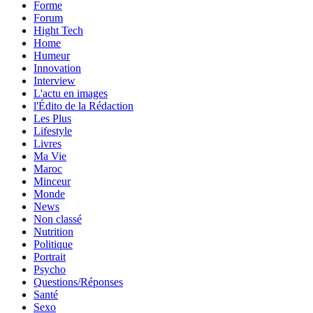
Forme
Forum
Hight Tech
Home
Humeur
Innovation
Interview
L'actu en images
l'Édito de la Rédaction
Les Plus
Lifestyle
Livres
Ma Vie
Maroc
Minceur
Monde
News
Non classé
Nutrition
Politique
Portrait
Psycho
Questions/Réponses
Santé
Sexo