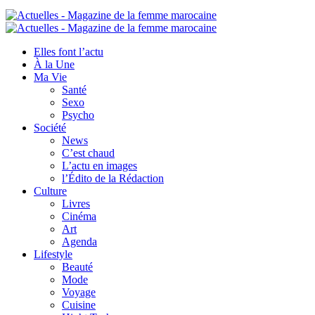
Elles font l’actu
À la Une
Ma Vie
Santé
Sexo
Psycho
Société
News
C’est chaud
L’actu en images
l’Édito de la Rédaction
Culture
Livres
Cinéma
Art
Agenda
Lifestyle
Beauté
Mode
Voyage
Cuisine