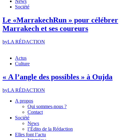
News
Société
Le «MarrakechRun » pour célébrer
Marrakech et ses coureurs
by
LA RÉDACTION
Actus
Culture
« A l’angle des possibles » à Oujda
by
LA RÉDACTION
A propos
Qui sommes-nous ?
Contact
Société
News
l’Édito de la Rédaction
Elles font l’actu