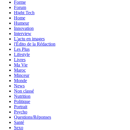
Forme
Forum
Hight Tech
Home
Humeur
Innovation
Interview
L'actu en images
l'Édito de la Rédaction
Les Plus
Lifestyle
Livres
Ma Vie
Maroc
Minceur
Monde
News
Non classé
Nutrition
Politique
Portrait
Psycho
Questions/Réponses
Santé
Sexo