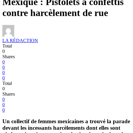
Mexique : Pistolets à confettis
contre harcèlement de rue
LA RÉDACTION
Total
0
Shares
0
0
0
0
Total
0
Shares
0
0
0
Un collectif de femmes mexicaines a trouvé la parade
devant les incessants harcèlements dont elles sont