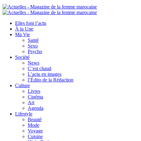
Elles font l’actu
À la Une
Ma Vie
Santé
Sexo
Psycho
Société
News
C’est chaud
L’actu en images
l’Édito de la Rédaction
Culture
Livres
Cinéma
Art
Agenda
Lifestyle
Beauté
Mode
Voyage
Cuisine