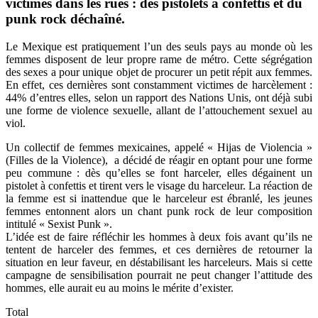
victimes dans les rues : des pistolets à confettis et du
punk rock déchaîné.
Le Mexique est pratiquement l’un des seuls pays au monde où les
femmes disposent de leur propre rame de métro. Cette ségrégation
des sexes a pour unique objet de procurer un petit répit aux femmes.
En effet, ces dernières sont constamment victimes de harcèlement :
44% d’entres elles, selon un rapport des Nations Unis, ont déjà subi
une forme de violence sexuelle, allant de l’attouchement sexuel au
viol.
Un collectif de femmes mexicaines, appelé « Hijas de Violencia »
(Filles de la Violence), a décidé de réagir en optant pour une forme
peu commune : dès qu’elles se font harceler, elles dégainent un
pistolet à confettis et tirent vers le visage du harceleur. La réaction de
la femme est si inattendue que le harceleur est ébranlé, les jeunes
femmes entonnent alors un chant punk rock de leur composition
intitulé « Sexist Punk ».
L’idée est de faire réfléchir les hommes à deux fois avant qu’ils ne
tentent de harceler des femmes, et ces dernières de retourner la
situation en leur faveur, en déstabilisant les harceleurs. Mais si cette
campagne de sensibilisation pourrait ne peut changer l’attitude des
hommes, elle aurait eu au moins le mérite d’exister.
Total