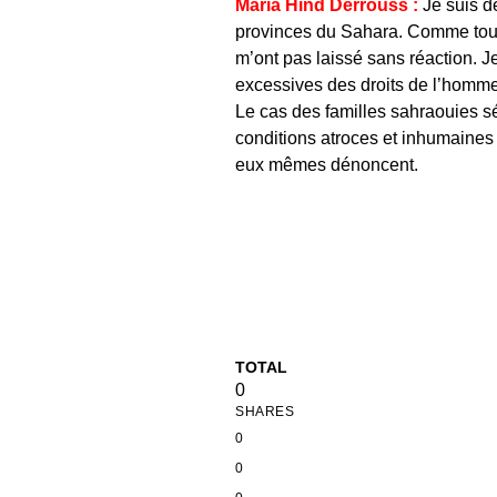
Maria Hind Derrouss :
Je suis de
provinces du Sahara. Comme tout
m’ont pas laissé sans réaction. J
excessives des droits de l’homm
Le cas des familles sahraouies sé
conditions atroces et inhumaines 
eux mêmes dénoncent.
TOTAL
0
SHARES
0
0