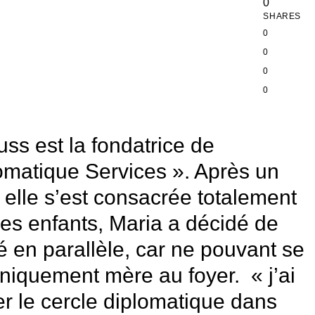
0
SHARES
0
0
0
0
ss est la fondatrice de
omatique Services ». Après un
ù elle s’est consacrée totalement
ses enfants, Maria a décidé de
é en parallèle, car ne pouvant se
uniquement mère au foyer. « j’ai
ter le cercle diplomatique dans