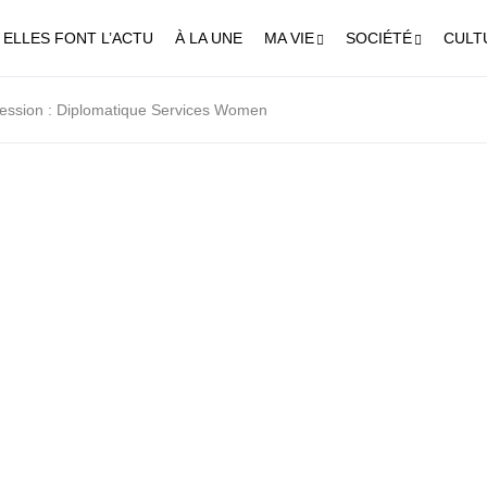
ELLES FONT L’ACTU
À LA UNE
MA VIE
SOCIÉTÉ
CULT
fession : Diplomatique Services Women