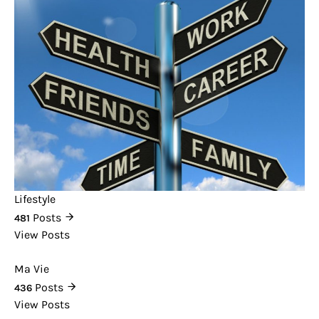
Lifestyle
Posts
481
View Posts
Ma Vie
Posts
436
View Posts