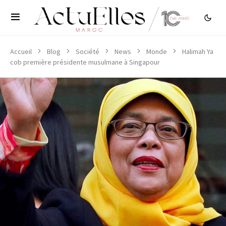
Accueil
Blog
Société
News
Monde
Halimah Ya
cob première présidente musulmane à Singapour