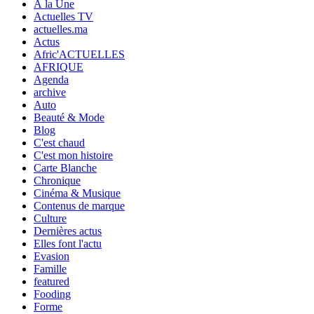
À la Une
Actuelles TV
actuelles.ma
Actus
Afric'ACTUELLES
AFRIQUE
Agenda
archive
Auto
Beauté & Mode
Blog
C'est chaud
C'est mon histoire
Carte Blanche
Chronique
Cinéma & Musique
Contenus de marque
Culture
Dernières actus
Elles font l'actu
Evasion
Famille
featured
Fooding
Forme