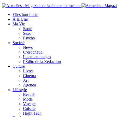
Elles font l’actu
À la Une
Ma Vie
Santé
Sexo
Psycho
Société
News
C’est chaud
L’actu en images
l’Édito de la Rédaction
Culture
Livres
Cinéma
Art
Agenda
Lifestyle
Beauté
Mode
Voyage
Cuisine
Hight Tech