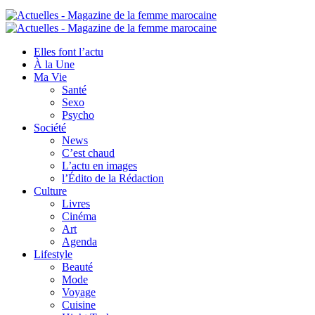
Elles font l’actu
À la Une
Ma Vie
Santé
Sexo
Psycho
Société
News
C’est chaud
L’actu en images
l’Édito de la Rédaction
Culture
Livres
Cinéma
Art
Agenda
Lifestyle
Beauté
Mode
Voyage
Cuisine