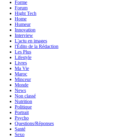
Forme
Forum
Hight Tech
Home
Humeur
Innovation
Interview
L'actu en images
l'Édito de la Rédaction
Les Plus
Lifestyle
Livres
Ma Vie
Maroc
Minceur
Monde
News
Non classé
Nutrition
Politique
Portrait
Psycho
Questions/Réponses
Santé
Sexo