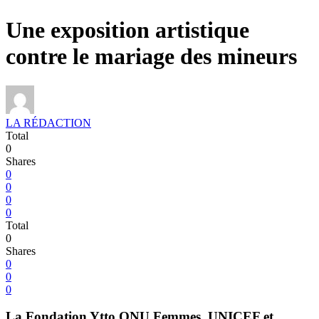
Une exposition artistique
contre le mariage des mineurs
LA RÉDACTION
Total
0
Shares
0
0
0
0
Total
0
Shares
0
0
0
La Fondation Ytto,ONU Femmes, UNICEF et