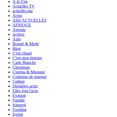
À la Une
Actuelles TV
actuelles.ma
Actus
Afric'ACTUELLES
AFRIQUE
Agenda
archive
Auto
Beauté & Mode
Blog
C'est chaud
C'est mon histoire
Carte Blanche
Chronique
Cinéma & Musique
Contenus de marque
Culture
Dernières actus
Elles font l'actu
Evasion
Famille
featured
Fooding
Forme