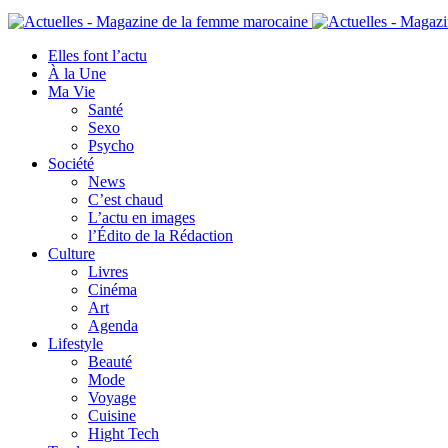
Elles font l’actu
À la Une
Ma Vie
Santé
Sexo
Psycho
Société
News
C’est chaud
L’actu en images
l’Édito de la Rédaction
Culture
Livres
Cinéma
Art
Agenda
Lifestyle
Beauté
Mode
Voyage
Cuisine
Hight Tech