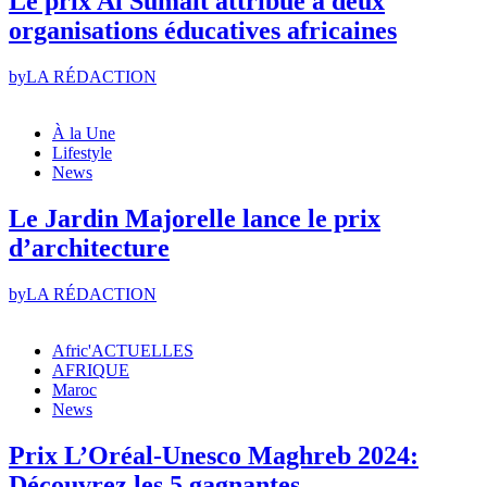
Le prix Al Sumait attribué à deux
organisations éducatives africaines
by
LA RÉDACTION
À la Une
Lifestyle
News
Le Jardin Majorelle lance le prix
d’architecture
by
LA RÉDACTION
Afric'ACTUELLES
AFRIQUE
Maroc
News
Prix L’Oréal-Unesco Maghreb 2024:
Découvrez les 5 gagnantes