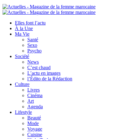
Elles font l’actu
À la Une
Ma Vie
Santé
Sexo
Psycho
Société
News
C’est chaud
L’actu en images
l’Édito de la Rédaction
Culture
Livres
Cinéma
Art
Agenda
Lifestyle
Beauté
Mode
Voyage
Cuisine