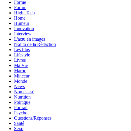
Forme
Forum
Hight Tech
Home
Humeur
Innovation
Interview
L'actu en images
l'Édito de la Rédaction
Les Plus
Lifestyle
Livres
Ma Vie
Maroc
Minceur
Monde
News
Non classé
Nutrition
Politique
Portrait
Psycho
Questions/Réponses
Santé
Sexo