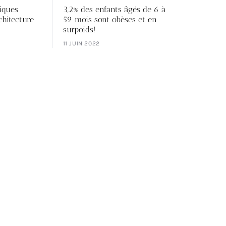
iques
3,2% des enfants âgés de 6 à
chitecture
59 mois sont obèses et en
surpoids!
11 JUIN 2022