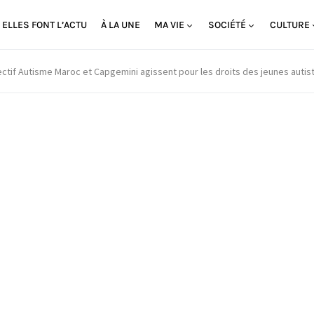
ELLES FONT L’ACTU
À LA UNE
MA VIE
SOCIÉTÉ
CULTURE
ectif Autisme Maroc et Capgemini agissent pour les droits des jeunes autis