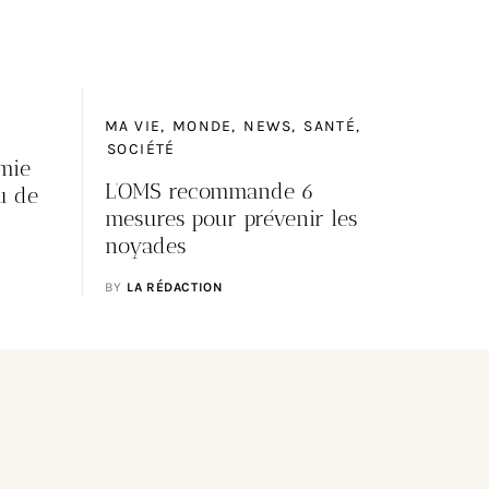
MA VIE
MONDE
NEWS
SANTÉ
SOCIÉTÉ
émie
L’OMS recommande 6
u de
mesures pour prévenir les
noyades
BY
LA RÉDACTION