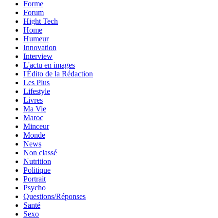
Forme
Forum
Hight Tech
Home
Humeur
Innovation
Interview
L'actu en images
l'Édito de la Rédaction
Les Plus
Lifestyle
Livres
Ma Vie
Maroc
Minceur
Monde
News
Non classé
Nutrition
Politique
Portrait
Psycho
Questions/Réponses
Santé
Sexo