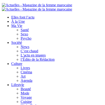
Elles font l’actu
À la Une
Ma Vie
Santé
Sexo
Psycho
Société
News
C’est chaud
L’actu en images
l’Édito de la Rédaction
Culture
Livres
Cinéma
Art
Agenda
Lifestyle
Beauté
Mode
Voyage
Cuisine