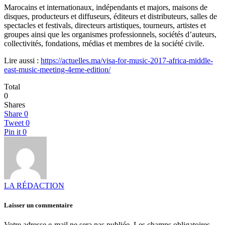
Marocains et internationaux, indépendants et majors, maisons de
disques, producteurs et diffuseurs, éditeurs et distributeurs, salles de
spectacles et festivals, directeurs artistiques, tourneurs, artistes et
groupes ainsi que les organismes professionnels, sociétés d’auteurs,
collectivités, fondations, médias et membres de la société civile.
Lire aussi :
https://actuelles.ma/visa-for-music-2017-africa-middle-
east-music-meeting-4eme-edition/
Total
0
Shares
Share
0
Tweet
0
Pin it
0
LA RÉDACTION
Laisser un commentaire
Votre adresse e-mail ne sera pas publiée.
Les champs obligatoires