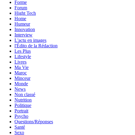
Forme
Forum
Hight Tech
Home
Humeur
Innovation
Interview
L'actu en images
l'Édito de la Rédaction
Les Plus
Lifestyle
Livres
Ma Vie
Maroc
Minceur
Monde
News
Non classé
Nutrition
Politique
Portrait
Psycho
Questions/Réponses
Santé
Sexo