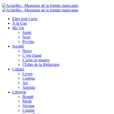
Elles font l’actu
À la Une
Ma Vie
Santé
Sexo
Psycho
Société
News
C’est chaud
L’actu en images
l’Édito de la Rédaction
Culture
Livres
Cinéma
Art
Agenda
Lifestyle
Beauté
Mode
Voyage
Cuisine