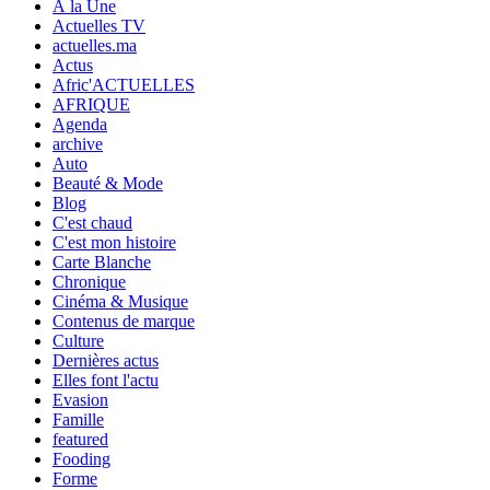
À la Une
Actuelles TV
actuelles.ma
Actus
Afric'ACTUELLES
AFRIQUE
Agenda
archive
Auto
Beauté & Mode
Blog
C'est chaud
C'est mon histoire
Carte Blanche
Chronique
Cinéma & Musique
Contenus de marque
Culture
Dernières actus
Elles font l'actu
Evasion
Famille
featured
Fooding
Forme