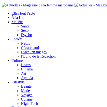
Elles font l’actu
À la Une
Ma Vie
Santé
Sexo
Psycho
Société
News
C’est chaud
L’actu en images
l’Édito de la Rédaction
Culture
Livres
Cinéma
Art
Agenda
Lifestyle
Beauté
Mode
Voyage
Cuisine
Hight Tech