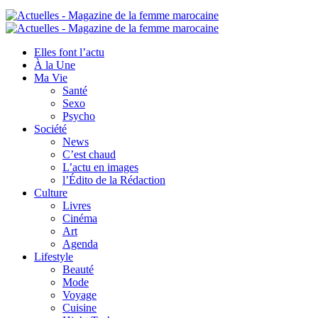
Elles font l’actu
À la Une
Ma Vie
Santé
Sexo
Psycho
Société
News
C’est chaud
L’actu en images
l’Édito de la Rédaction
Culture
Livres
Cinéma
Art
Agenda
Lifestyle
Beauté
Mode
Voyage
Cuisine