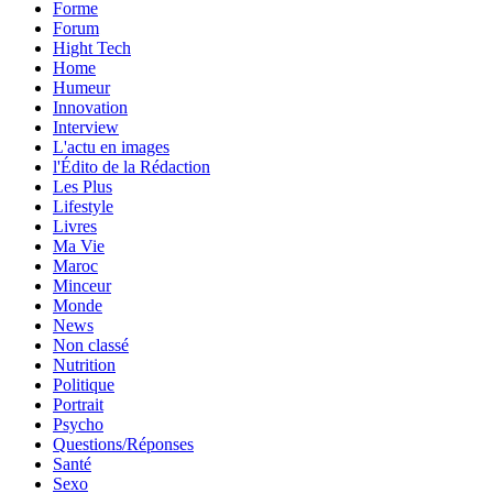
Forme
Forum
Hight Tech
Home
Humeur
Innovation
Interview
L'actu en images
l'Édito de la Rédaction
Les Plus
Lifestyle
Livres
Ma Vie
Maroc
Minceur
Monde
News
Non classé
Nutrition
Politique
Portrait
Psycho
Questions/Réponses
Santé
Sexo