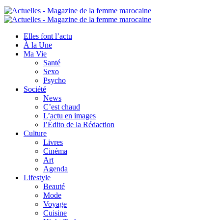
Elles font l’actu
À la Une
Ma Vie
Santé
Sexo
Psycho
Société
News
C’est chaud
L’actu en images
l’Édito de la Rédaction
Culture
Livres
Cinéma
Art
Agenda
Lifestyle
Beauté
Mode
Voyage
Cuisine