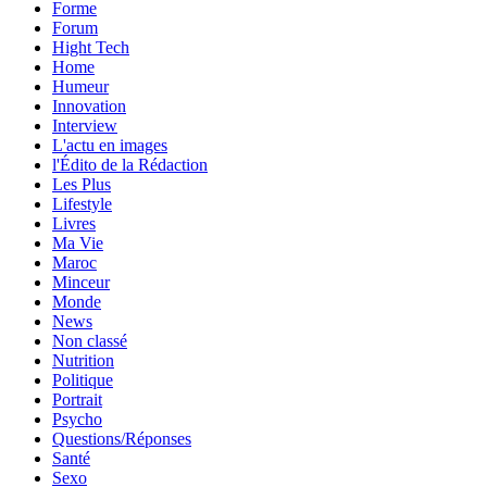
Forme
Forum
Hight Tech
Home
Humeur
Innovation
Interview
L'actu en images
l'Édito de la Rédaction
Les Plus
Lifestyle
Livres
Ma Vie
Maroc
Minceur
Monde
News
Non classé
Nutrition
Politique
Portrait
Psycho
Questions/Réponses
Santé
Sexo