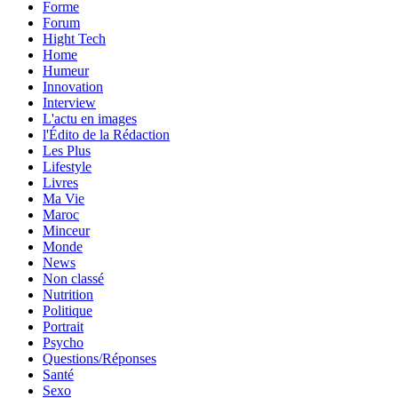
Forme
Forum
Hight Tech
Home
Humeur
Innovation
Interview
L'actu en images
l'Édito de la Rédaction
Les Plus
Lifestyle
Livres
Ma Vie
Maroc
Minceur
Monde
News
Non classé
Nutrition
Politique
Portrait
Psycho
Questions/Réponses
Santé
Sexo