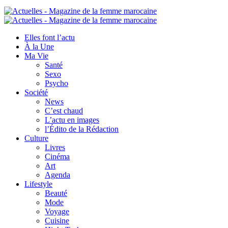
Elles font l’actu
À la Une
Ma Vie
Santé
Sexo
Psycho
Société
News
C’est chaud
L’actu en images
l’Édito de la Rédaction
Culture
Livres
Cinéma
Art
Agenda
Lifestyle
Beauté
Mode
Voyage
Cuisine