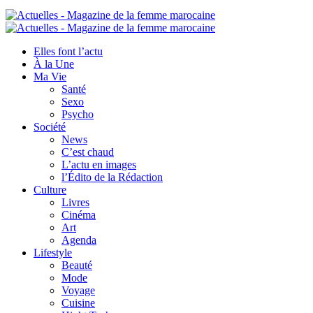
Elles font l’actu
À la Une
Ma Vie
Santé
Sexo
Psycho
Société
News
C’est chaud
L’actu en images
l’Édito de la Rédaction
Culture
Livres
Cinéma
Art
Agenda
Lifestyle
Beauté
Mode
Voyage
Cuisine