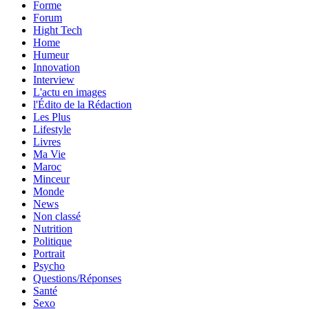
Forme
Forum
Hight Tech
Home
Humeur
Innovation
Interview
L'actu en images
l'Édito de la Rédaction
Les Plus
Lifestyle
Livres
Ma Vie
Maroc
Minceur
Monde
News
Non classé
Nutrition
Politique
Portrait
Psycho
Questions/Réponses
Santé
Sexo