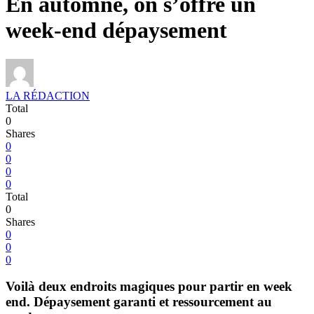
En automne, on s’offre un
week-end dépaysement
LA RÉDACTION
Total
0
Shares
0
0
0
0
Total
0
Shares
0
0
0
Voilà deux endroits magiques pour partir en week
end. Dépaysement garanti et ressourcement au