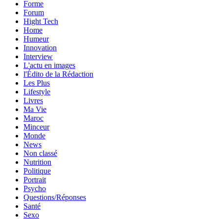
Forme
Forum
Hight Tech
Home
Humeur
Innovation
Interview
L'actu en images
l'Édito de la Rédaction
Les Plus
Lifestyle
Livres
Ma Vie
Maroc
Minceur
Monde
News
Non classé
Nutrition
Politique
Portrait
Psycho
Questions/Réponses
Santé
Sexo