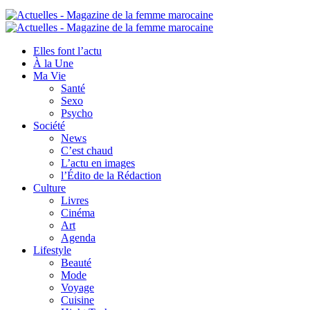
Elles font l’actu
À la Une
Ma Vie
Santé
Sexo
Psycho
Société
News
C’est chaud
L’actu en images
l’Édito de la Rédaction
Culture
Livres
Cinéma
Art
Agenda
Lifestyle
Beauté
Mode
Voyage
Cuisine