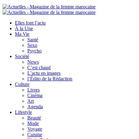
Elles font l’actu
À la Une
Ma Vie
Santé
Sexo
Psycho
Société
News
C’est chaud
L’actu en images
l’Édito de la Rédaction
Culture
Livres
Cinéma
Art
Agenda
Lifestyle
Beauté
Mode
Voyage
Cuisine