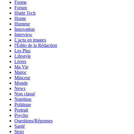
Forme
Forum
Hight Tech
Home
Humeur
Innovation
Interview
L'actu en images
l'Édito de la Rédaction
Les Plus
Lifestyle
Livres
Ma Vie
Maroc
Minceur
Monde
News
Non classé
Nutrition
Politique
Portrait
Psycho
Questions/Réponses
Santé
Sexo