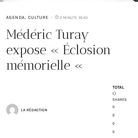
AGENDA
CULTURE
2 MINUTE READ
Médéric Turay
expose « Éclosion
mémorielle «
TOTAL
0
SHARES
0
LA RÉDACTION
0
0
0