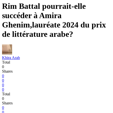
Rim Battal pourrait-elle
succéder à Amira
Ghenim,lauréate 2024 du prix
de littérature arabe?
Khira Arab
Total
0
Shares
0
0
0
0
Total
0
Shares
0
0