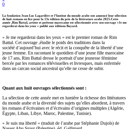
0
La fondation Jean-Luc Lagardère et l’Institut du monde arabe ont annoncé leur sélection
de huit romans en lice pour la 13e édition du prix de la littérature arabe 2025.Cette
année ,Rim Battal, artiste et poétesse marocaine est sélectionnée avec son ouvrage «Je me
regarderai dans les yeux » publié aux éditions Bayard.
« Je me regarderai dans les yeux » est le premier roman de Rim
Battal.
Cet ouvrage ,étudie le poids des traditions dans la
société d’aujourd’hui avec le récit et la conquête de la liberté d’une
jeune femme. En racontant le quotidien d’une jeune fille marocaine
de 17 ans, Rim Battal dresse le portrait d’une jeunesse féminine
bercée par les romances télévisuelles et livresques, mais enfermée
dans un carcan social ancestral qu’elle ne cesse de subir.
Quant aux huit ouvrages sélectionnés sont :
La sélection de cette année met en lumière la richesse des littératures
du monde arabe et la diversité des sujets qu’elles abordent, à travers
les romans d’écrivaines et d’écrivains d’origines multiples (Algérie,
Égypte, Liban, Libye, Maroc, Palestine, Tunisie).
« Je suis ma liberté » (traduit de l’arabe par Stéphanie Dujols) de
Nasser Abu Srour (Palestine), éd. Gallimard