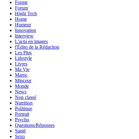
Forme
Forum
Hight Tech
Home
Humeur
Innovation
Interview
L'actu en images
l'Édito de la Rédaction
Les Plus
Lifestyle
Livres
Ma Vie
Maroc
Minceur
Monde
News
Non classé
Nutrition
Politique
Portrait
Psycho
Questions/Réponses
Santé
Sexo