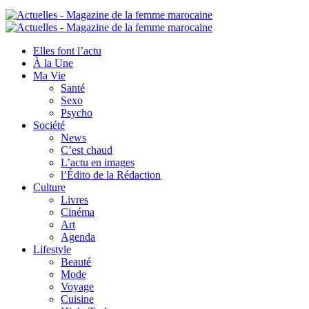
Elles font l’actu
À la Une
Ma Vie
Santé
Sexo
Psycho
Société
News
C’est chaud
L’actu en images
l’Édito de la Rédaction
Culture
Livres
Cinéma
Art
Agenda
Lifestyle
Beauté
Mode
Voyage
Cuisine