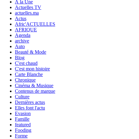
À la Une
Actuelles TV
actuelles.ma
Actus
Afric'ACTUELLES
AFRIQUE
Agenda
archive
Auto
Beauté & Mode
Blog
C'est chaud
C'est mon histoire
Carte Blanche
Chronique
Cinéma & Musique
Contenus de marque
Culture
Dernières actus
Elles font l'actu
Evasion
Famille
featured
Fooding
Forme