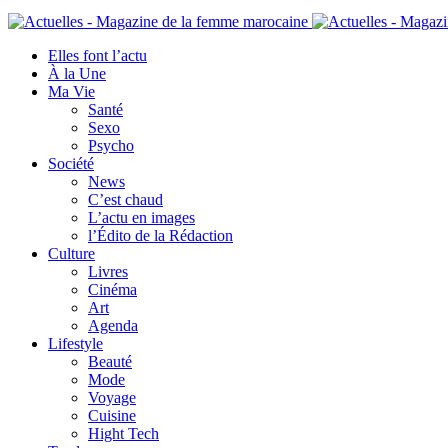
Elles font l’actu
À la Une
Ma Vie
Santé
Sexo
Psycho
Société
News
C’est chaud
L’actu en images
l’Édito de la Rédaction
Culture
Livres
Cinéma
Art
Agenda
Lifestyle
Beauté
Mode
Voyage
Cuisine
Hight Tech