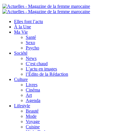
Elles font l’actu
À la Une
Ma Vie
Santé
Sexo
Psycho
Société
News
C’est chaud
L’actu en images
l’Édito de la Rédaction
Culture
Livres
Cinéma
Art
Agenda
Lifestyle
Beauté
Mode
Voyage
Cuisine