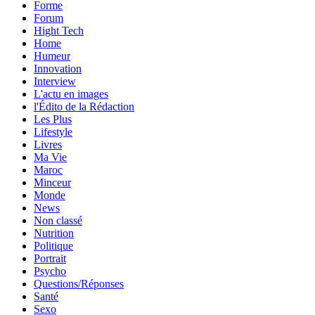
Forme
Forum
Hight Tech
Home
Humeur
Innovation
Interview
L'actu en images
l'Édito de la Rédaction
Les Plus
Lifestyle
Livres
Ma Vie
Maroc
Minceur
Monde
News
Non classé
Nutrition
Politique
Portrait
Psycho
Questions/Réponses
Santé
Sexo