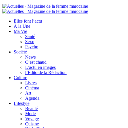
Elles font l’actu
À la Une
Ma Vie
Santé
Sexo
Psycho
Société
News
C’est chaud
L’actu en images
l’Édito de la Rédaction
Culture
Livres
Cinéma
Art
Agenda
Lifestyle
Beauté
Mode
Voyage
Cuisine