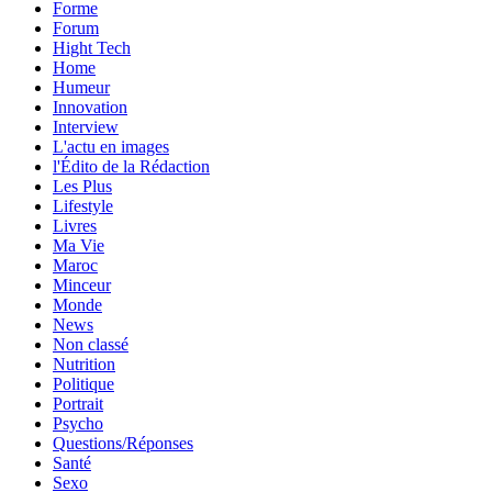
Forme
Forum
Hight Tech
Home
Humeur
Innovation
Interview
L'actu en images
l'Édito de la Rédaction
Les Plus
Lifestyle
Livres
Ma Vie
Maroc
Minceur
Monde
News
Non classé
Nutrition
Politique
Portrait
Psycho
Questions/Réponses
Santé
Sexo