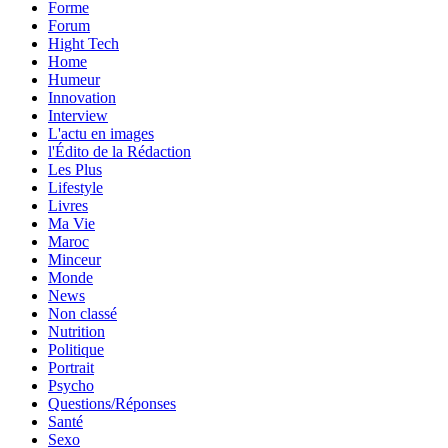
Forme
Forum
Hight Tech
Home
Humeur
Innovation
Interview
L'actu en images
l'Édito de la Rédaction
Les Plus
Lifestyle
Livres
Ma Vie
Maroc
Minceur
Monde
News
Non classé
Nutrition
Politique
Portrait
Psycho
Questions/Réponses
Santé
Sexo