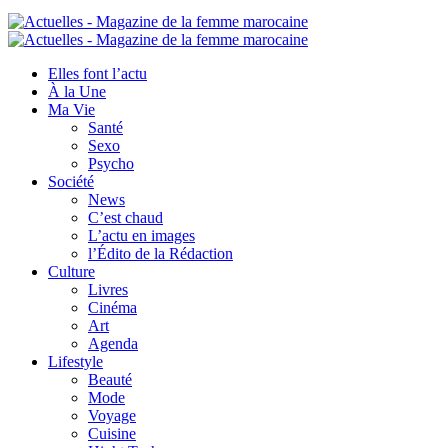
Elles font l’actu
À la Une
Ma Vie
Santé
Sexo
Psycho
Société
News
C’est chaud
L’actu en images
l’Édito de la Rédaction
Culture
Livres
Cinéma
Art
Agenda
Lifestyle
Beauté
Mode
Voyage
Cuisine