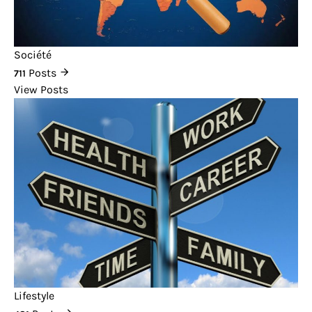
Société
Posts
711
View Posts
Lifestyle