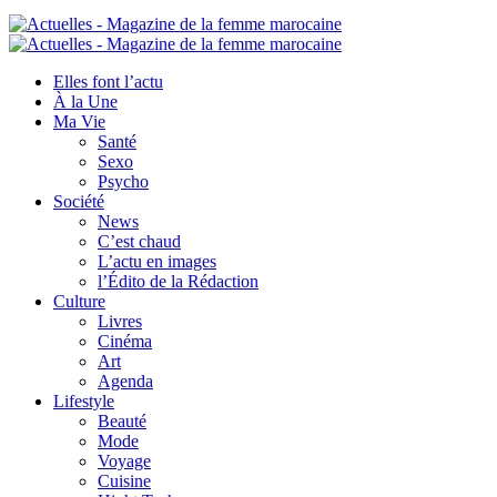
Elles font l’actu
À la Une
Ma Vie
Santé
Sexo
Psycho
Société
News
C’est chaud
L’actu en images
l’Édito de la Rédaction
Culture
Livres
Cinéma
Art
Agenda
Lifestyle
Beauté
Mode
Voyage
Cuisine