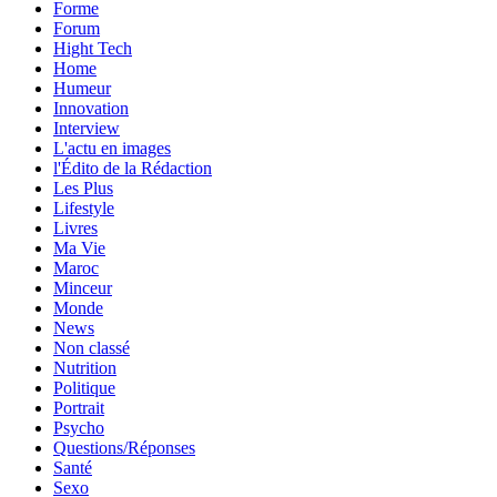
Forme
Forum
Hight Tech
Home
Humeur
Innovation
Interview
L'actu en images
l'Édito de la Rédaction
Les Plus
Lifestyle
Livres
Ma Vie
Maroc
Minceur
Monde
News
Non classé
Nutrition
Politique
Portrait
Psycho
Questions/Réponses
Santé
Sexo