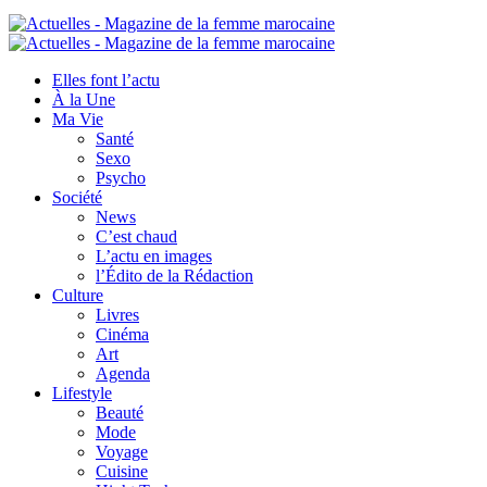
Elles font l’actu
À la Une
Ma Vie
Santé
Sexo
Psycho
Société
News
C’est chaud
L’actu en images
l’Édito de la Rédaction
Culture
Livres
Cinéma
Art
Agenda
Lifestyle
Beauté
Mode
Voyage
Cuisine