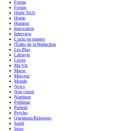
Forme
Forum
Hight Tech
Home
Humeur
Innovation
Interview
L'actu en images
l'Édito de la Rédaction
Les Plus
Lifestyle
Livres
Ma Vie
Maroc
Minceur
Monde
News
Non classé
Nutrition
Politique
Portrait
Psycho
Questions/Réponses
Santé
Sexo