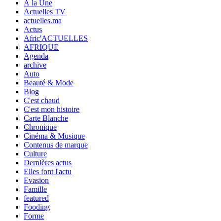
À la Une
Actuelles TV
actuelles.ma
Actus
Afric'ACTUELLES
AFRIQUE
Agenda
archive
Auto
Beauté & Mode
Blog
C'est chaud
C'est mon histoire
Carte Blanche
Chronique
Cinéma & Musique
Contenus de marque
Culture
Dernières actus
Elles font l'actu
Evasion
Famille
featured
Fooding
Forme