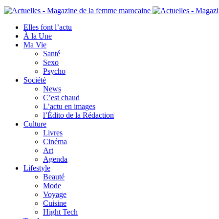
Elles font l’actu
À la Une
Ma Vie
Santé
Sexo
Psycho
Société
News
C’est chaud
L’actu en images
l’Édito de la Rédaction
Culture
Livres
Cinéma
Art
Agenda
Lifestyle
Beauté
Mode
Voyage
Cuisine
Hight Tech