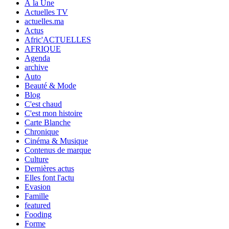
À la Une
Actuelles TV
actuelles.ma
Actus
Afric'ACTUELLES
AFRIQUE
Agenda
archive
Auto
Beauté & Mode
Blog
C'est chaud
C'est mon histoire
Carte Blanche
Chronique
Cinéma & Musique
Contenus de marque
Culture
Dernières actus
Elles font l'actu
Evasion
Famille
featured
Fooding
Forme