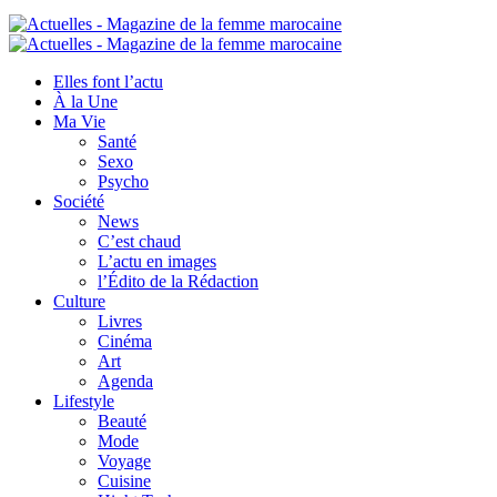
Elles font l’actu
À la Une
Ma Vie
Santé
Sexo
Psycho
Société
News
C’est chaud
L’actu en images
l’Édito de la Rédaction
Culture
Livres
Cinéma
Art
Agenda
Lifestyle
Beauté
Mode
Voyage
Cuisine