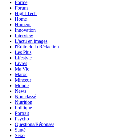
Forme
Forum
Hight Tech
Home
Humeur
Innovation
Interview
L'actu en images
l'Édito de la Rédaction
Les Plus
Lifestyle
Livres
Ma Vie
Maroc
Minceur
Monde
News
Non classé
Nutrition
Politique
Portrait
Psycho
Questions/Réponses
Santé
Sexo