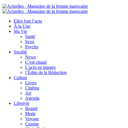
Elles font l’actu
À la Une
Ma Vie
Santé
Sexo
Psycho
Société
News
C’est chaud
L’actu en images
l’Édito de la Rédaction
Culture
Livres
Cinéma
Art
Agenda
Lifestyle
Beauté
Mode
Voyage
Cuisine