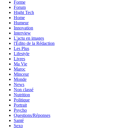
Forme
Forum
Hight Tech
Home
Humeur
Innovation
Interview
L'actu en images
l'Édito de la Rédaction
Les Plus
Lifestyle
Livres
Ma Vie
Maroc
Minceur
Monde
News
Non classé
Nutrition
Politique
Portrait
Psycho
Questions/Réponses
Santé
Sexo