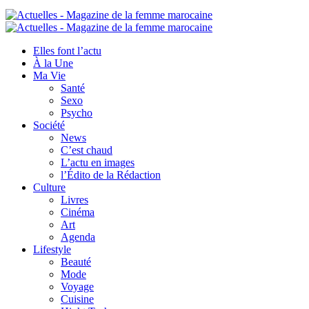
Elles font l’actu
À la Une
Ma Vie
Santé
Sexo
Psycho
Société
News
C’est chaud
L’actu en images
l’Édito de la Rédaction
Culture
Livres
Cinéma
Art
Agenda
Lifestyle
Beauté
Mode
Voyage
Cuisine