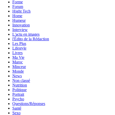
Forme
Forum
Hight Tech
Home
Humeur
Innovation
Interview
L'actu en images
l'Édito de la Rédaction
Les Plus
Lifestyle
Livres
Ma Vie
Maroc
Minceur
Monde
News
Non classé
Nutrition
Politique
Portrait
Psycho
Questions/Réponses
Santé
Sexo