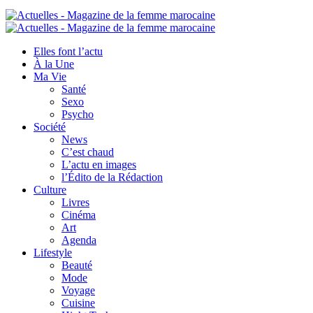
Elles font l’actu
À la Une
Ma Vie
Santé
Sexo
Psycho
Société
News
C’est chaud
L’actu en images
l’Édito de la Rédaction
Culture
Livres
Cinéma
Art
Agenda
Lifestyle
Beauté
Mode
Voyage
Cuisine