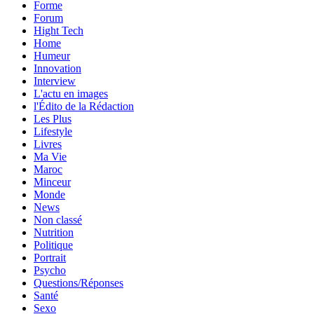
Forme
Forum
Hight Tech
Home
Humeur
Innovation
Interview
L'actu en images
l'Édito de la Rédaction
Les Plus
Lifestyle
Livres
Ma Vie
Maroc
Minceur
Monde
News
Non classé
Nutrition
Politique
Portrait
Psycho
Questions/Réponses
Santé
Sexo