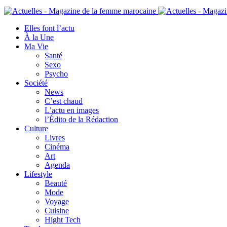
Elles font l’actu
À la Une
Ma Vie
Santé
Sexo
Psycho
Société
News
C’est chaud
L’actu en images
l’Édito de la Rédaction
Culture
Livres
Cinéma
Art
Agenda
Lifestyle
Beauté
Mode
Voyage
Cuisine
Hight Tech