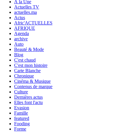
À la Une
Actuelles TV
actuelles.ma
Actus
Afric'ACTUELLES
AFRIQUE
Agenda
archive
Auto
Beauté & Mode
Blog
C'est chaud
C'est mon histoire
Carte Blanche
Chronique
Cinéma & Musique
Contenus de marque
Culture
Dernières actus
Elles font l'actu
Evasion
Famille
featured
Fooding
Forme