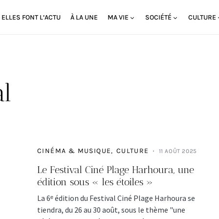
ELLES FONT L’ACTU
À LA UNE
MA VIE
SOCIÉTÉ
CULTURE
al
CINÉMA & MUSIQUE
CULTURE
11 AOÛT 2025
Le Festival Ciné Plage Harhoura, une
édition sous « les étoiles »
La 6ᵉ édition du Festival Ciné Plage Harhoura se
tiendra, du 26 au 30 août, sous le thème "une