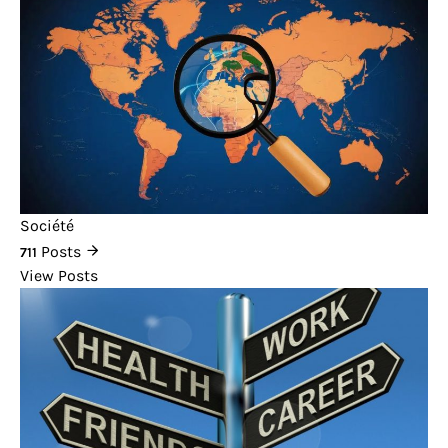
Société
Posts
711
View Posts