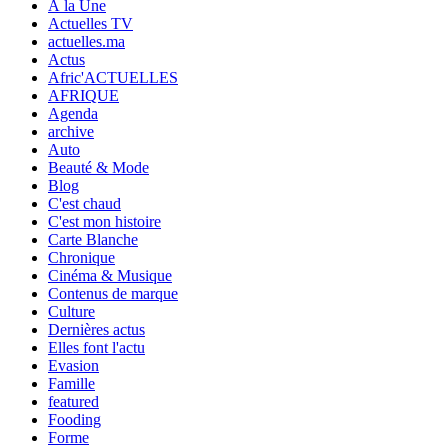
À la Une
Actuelles TV
actuelles.ma
Actus
Afric'ACTUELLES
AFRIQUE
Agenda
archive
Auto
Beauté & Mode
Blog
C'est chaud
C'est mon histoire
Carte Blanche
Chronique
Cinéma & Musique
Contenus de marque
Culture
Dernières actus
Elles font l'actu
Evasion
Famille
featured
Fooding
Forme