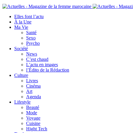
Elles font l’actu
À la Une
Ma Vie
Santé
Sexo
Psycho
Société
News
C’est chaud
L’actu en images
l’Édito de la Rédaction
Culture
Livres
Cinéma
Art
Agenda
Lifestyle
Beauté
Mode
Voyage
Cuisine
Hight Tech