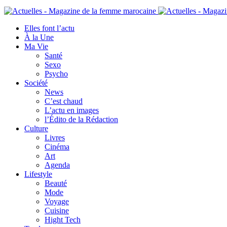
Elles font l’actu
À la Une
Ma Vie
Santé
Sexo
Psycho
Société
News
C’est chaud
L’actu en images
l’Édito de la Rédaction
Culture
Livres
Cinéma
Art
Agenda
Lifestyle
Beauté
Mode
Voyage
Cuisine
Hight Tech