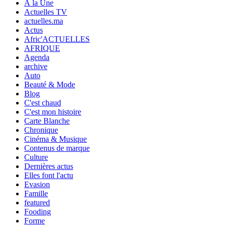
À la Une
Actuelles TV
actuelles.ma
Actus
Afric'ACTUELLES
AFRIQUE
Agenda
archive
Auto
Beauté & Mode
Blog
C'est chaud
C'est mon histoire
Carte Blanche
Chronique
Cinéma & Musique
Contenus de marque
Culture
Dernières actus
Elles font l'actu
Evasion
Famille
featured
Fooding
Forme