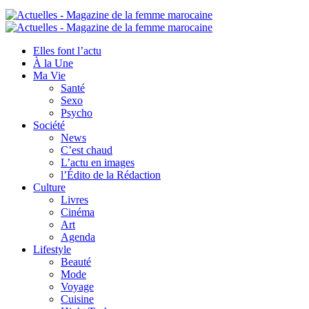
Elles font l’actu
À la Une
Ma Vie
Santé
Sexo
Psycho
Société
News
C’est chaud
L’actu en images
l’Édito de la Rédaction
Culture
Livres
Cinéma
Art
Agenda
Lifestyle
Beauté
Mode
Voyage
Cuisine