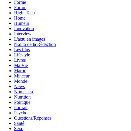
Forme
Forum
Hight Tech
Home
Humeur
Innovation
Interview
L'actu en images
l'Édito de la Rédaction
Les Plus
Lifestyle
Livres
Ma Vie
Maroc
Minceur
Monde
News
Non classé
Nutrition
Politique
Portrait
Psycho
Questions/Réponses
Santé
Sexo